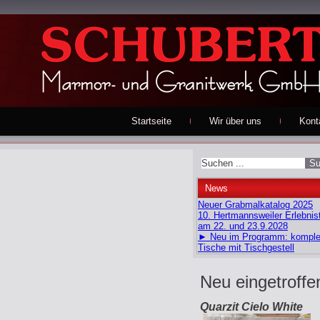
Startseite
Wir über uns
Kont
News
Neuer Grabmalkatalog 2025
10. Hertmannsweiler Erlebnis
am 22. und 23.9.2028
► Neu im Programm: komple
Tische mit Tischgestell
Neu eingetroffe
Quarzit Cielo White