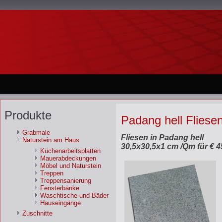
Produkte
Padang hell Fliese
Grabmale
Fliesen in Padang hell
Naturstein am Haus
30,5x30,5x1 cm /Qm für € 4
Küchenarbeitsplatten
Mauerabdeckungen
Möbel und Naturstein
Treppen
Treppensanierung
Fensterbänke
Waschtische und Bäder
Hauseingänge
Zuschnitte