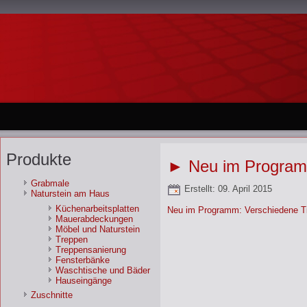
Produkte
► Neu im Programm:
Grabmale
Erstellt: 09. April 2015
Naturstein am Haus
Küchenarbeitsplatten
Neu im Programm: Verschiedene Tis
Mauerabdeckungen
Möbel und Naturstein
Treppen
Treppensanierung
Fensterbänke
Waschtische und Bäder
Hauseingänge
Zuschnitte